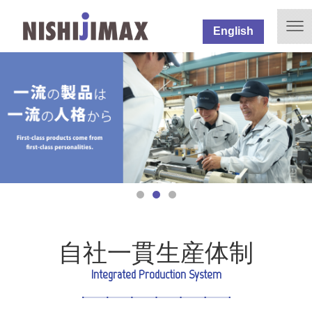
English
自社一貫生産体制
Integrated Production System