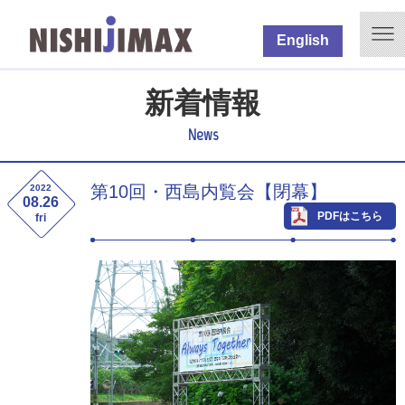
English
新着情報
News
第10回・西島内覧会【閉幕】
2022
08.26
PDFはこちら
fri